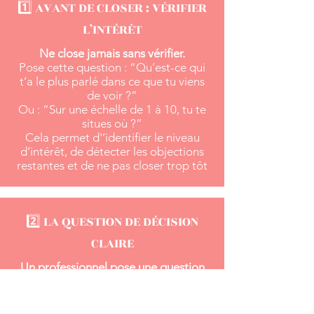
1️⃣ AVANT DE CLOSER : VÉRIFIER
L’INTÉRÊT
Ne close jamais sans vérifier.
Pose cette question : “Qu’est-ce qui
t’a le plus parlé dans ce que tu viens
de voir ?”
Ou : “Sur une échelle de 1 à 10, tu te
situes où ?”
Cela permet d'’identifier le niveau
d’intérêt, de détecter les objections
restantes et de ne pas closer trop tôt
2️⃣ LA QUESTION DE DÉCISION
CLAIRE
Un professionnel pose une question
directe mais calme.
Exemple : “Est-ce que tu vois une
raison de ne pas démarrer ?”